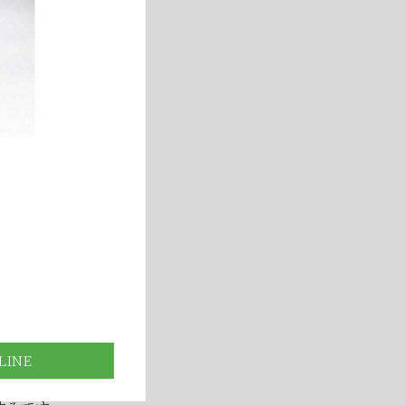
！
▶
いて