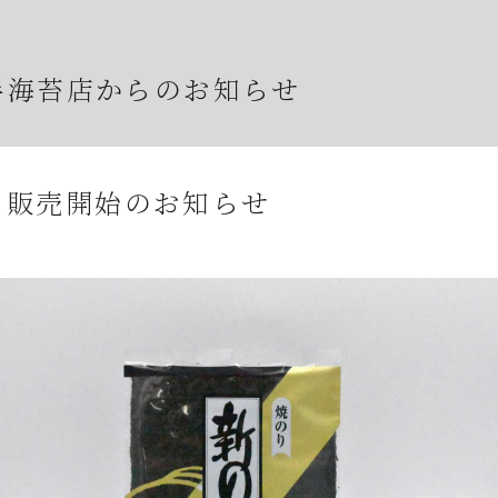
半海苔店からのお知らせ
年07月23日
夏期休業期間中の休業に伴う発送とお問合せにつ
」販売開始のお知らせ
年07月23日
【８月の夏季休業日とワゴンセールのお知らせ】
年07月08日
オンラインショップの不具合について
年07月01日
2026年7月・8月の『メトロde守半海苔店』はお
年06月28日
【2026年7月ワゴンセール開催のお知らせ】
年06月05日
2026年お中元時期の日曜日店舗営業のお知らせ
年06月03日
JR大森駅開業150年記念イベントのお知らせ
年05月23日
6月のメトロde守半海苔店は ”麻布十番” です