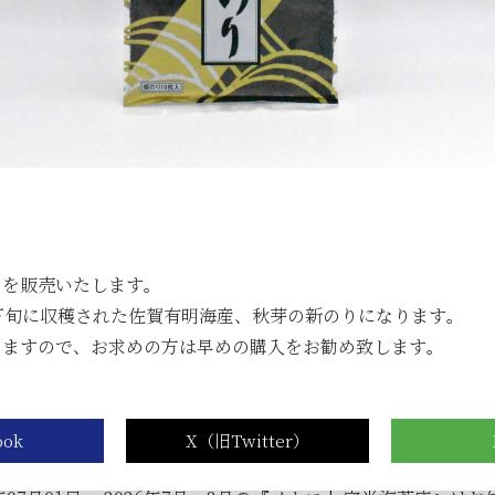
年05月23日
6月のメトロde守半海苔店は ”麻布十番” です
年05月23日
【2026年6月ワゴンセール開催のお知らせ】
...
』を販売いたします。
式オンラインショップからのお知らせ
下旬に収穫された佐賀有明海産、秋芽の新のりになります。
りますので、お求めの方は早めの購入をお勧め致します。
年07月23日
夏期休業期間中の休業に伴う発送とお問合せにつ
年07月23日
【８月の夏季休業日とワゴンセールのお知らせ】
年07月08日
オンラインショップの不具合について