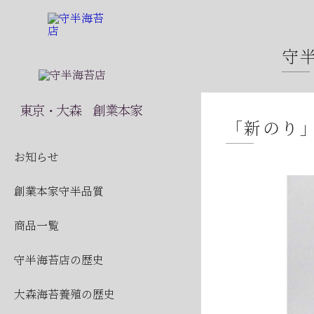
守
2026
東京・大森 創業本家
「新のり
2026
2026
お知らせ
2026
創業本家守半品質
2026
商品一覧
2026
守半海苔店の歴史
2026
2026
大森海苔養殖の歴史