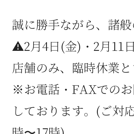
2026年07月01日
2
誠に勝手ながら、諸般
半
⚠️2月4日(金)・2月11
2026年06月28日
【
店舗のみ、臨時休業と
お
※お電話・FAXでの
2026年06月05日
2
しております。(ご対応時
営
時〜17時)