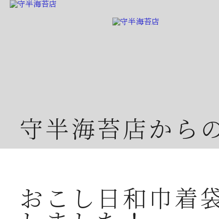
守半海苔店から
おこし日和巾着
2026年07月23日
夏