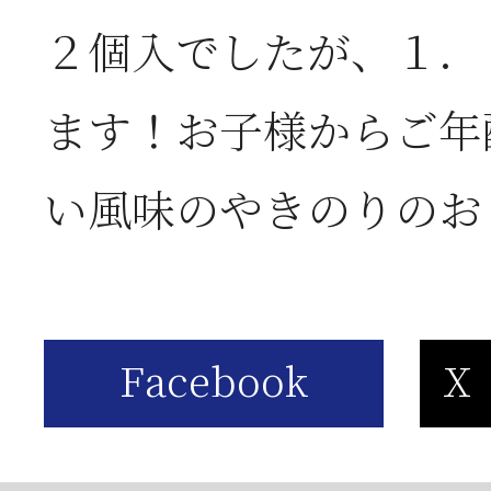
２個入でしたが、１．
2026年06月03日
J
ます！お子様からご年
の
い風味のやきのりのお
2026年05月23日
6
は
2026年05月23日
6