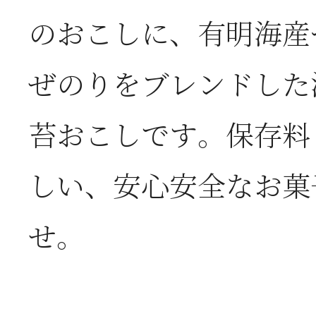
のおこしに、有明海産
2026年06月03日
J
ぜのりをブレンドした
の
苔おこしです。保存料
2026年05月23日
6
しい、安心安全なお菓
は
せ。
2026年05月23日
6