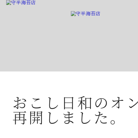
守半海苔店から
おこし日和のオ
再開しました。
2026年07月23日
夏