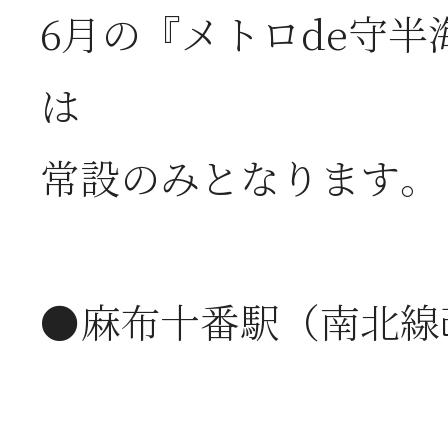
2026年07月01日
2
6月の『メトロde守半
半
は
常設のみとなります。
2026年06月28日
【
お
●麻布十番駅（南北線
2026年06月05日
2
営