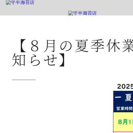
【８月の夏季休
知らせ】
守半海苔店から
2026年07月23日
夏