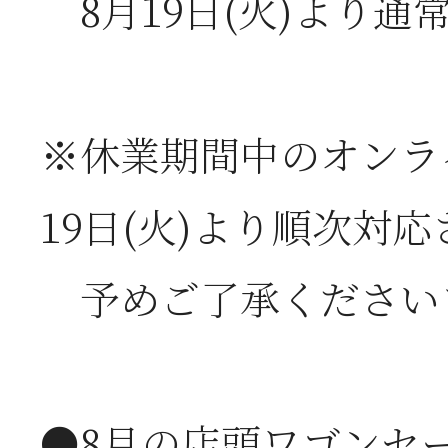
8月19日(火)より通
2026年06月03日
J
の
※休業期間中のオンラ
19日(火)より順次対
2026年05月23日
6
予めご了承ください
は
2026年05月23日
6
●8月の店頭ワゴンセ