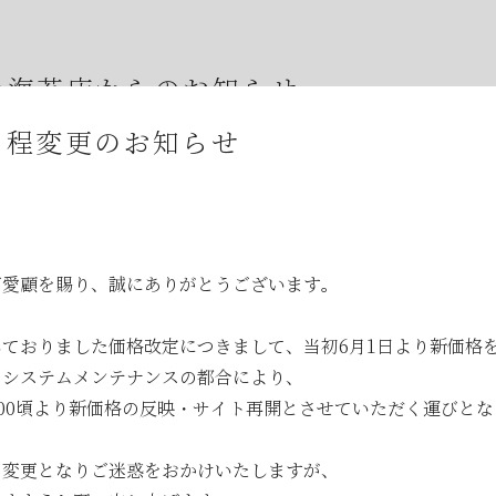
半海苔店からのお知らせ
日程変更のお知らせ
年07月23日
夏期休業期間中の休業に伴う発送とお問合せにつ
年07月23日
【８月の夏季休業日とワゴンセールのお知らせ】
年07月08日
オンラインショップの不具合について
ご愛顧を賜り、誠にありがとうございます。
年07月01日
2026年7月・8月の『メトロde守半海苔店』はお
年06月28日
【2026年7月ワゴンセール開催のお知らせ】
ておりました価格改定につきまして、当初6月1日より新価格
年06月05日
2026年お中元時期の日曜日店舗営業のお知らせ
、システムメンテナンスの都合により、
9:00頃より新価格の反映・サイト再開とさせていただく運びと
年06月03日
JR大森駅開業150年記念イベントのお知らせ
年05月23日
6月のメトロde守半海苔店は ”麻布十番” です
の変更となりご迷惑をおかけいたしますが、