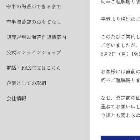
2026
何卒ご理解賜り
守半の海苔ができるまで
2026
平素より格別の
守半海苔店のおもてなし
このたびご案内し
販売店舗＆海苔自販機案内
ございましたが
公式オンラインショップ
6月2日（月）1
電話・FAX注文はこちら
お客様には直前
何卒ご理解賜り
企業としての取組
公
なお、改定前の価
会社情報
2026
重ねてお願い申
今後とも変わら
2026
2026