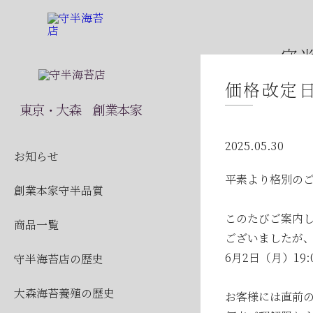
守
価格改定
2026
東京・大森 創業本家
2026
2025.05.30
2026
お知らせ
平素より格別の
2026
創業本家守半品質
2026
このたびご案内し
商品一覧
2026
ございましたが
6月2日（月）1
守半海苔店の歴史
2026
2026
大森海苔養殖の歴史
お客様には直前