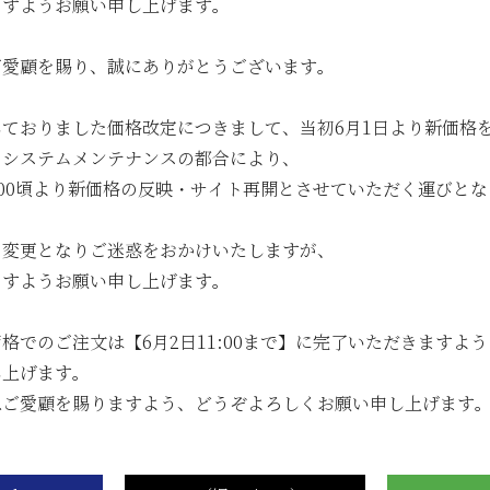
年05月23日
6月のメトロde守半海苔店は ”麻布十番” です
ますようお願い申し上げます。
年05月23日
【2026年6月ワゴンセール開催のお知らせ】
ご愛顧を賜り、誠にありがとうございます。
...
ておりました価格改定につきまして、当初6月1日より新価格
、システムメンテナンスの都合により、
9:00頃より新価格の反映・サイト再開とさせていただく運びと
の変更となりご迷惑をおかけいたしますが、
ますようお願い申し上げます。
式オンラインショップからのお知らせ
格でのご注文は【6月2日11:00まで】に完了いただきますよう
年07月23日
夏期休業期間中の休業に伴う発送とお問合せにつ
し上げます。
ぬご愛顧を賜りますよう、どうぞよろしくお願い申し上げます
年07月23日
【８月の夏季休業日とワゴンセールのお知らせ】
年07月08日
オンラインショップの不具合について