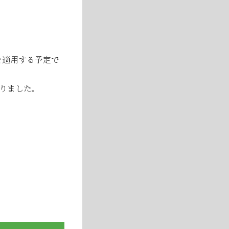
！
▶
を適用する予定で
なりました。
いて
。