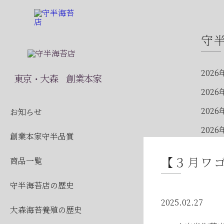
守
2026
東京・大森 創業本家
2026
2026
お知らせ
2026
創業本家守半品質
2026
【３月ワ
商品一覧
2026
守半海苔店の歴史
2026
2025.02.27
2026
大森海苔養殖の歴史