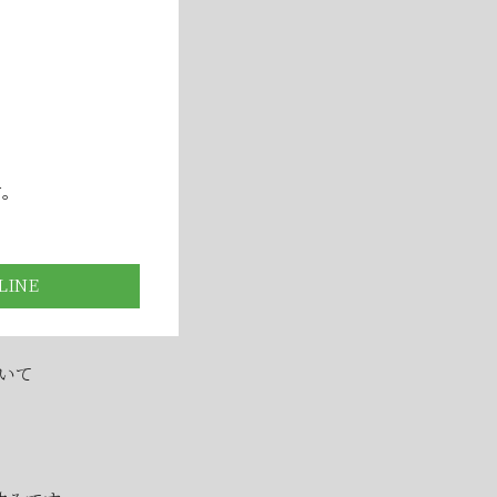
！
▶
す。
いて