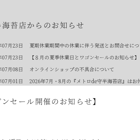
半海苔店からのお知らせ
年07月23日
夏期休業期間中の休業に伴う発送とお問合せにつ
年07月23日
【８月の夏季休業日とワゴンセールのお知らせ】
年07月08日
オンラインショップの不具合について
年07月01日
2026年7月・8月の『メトロde守半海苔店』はお
年06月28日
【2026年7月ワゴンセール開催のお知らせ】
ゴンセール開催のお知らせ】
年06月05日
2026年お中元時期の日曜日店舗営業のお知らせ
年06月03日
JR大森駅開業150年記念イベントのお知らせ
年05月23日
6月のメトロde守半海苔店は ”麻布十番” です