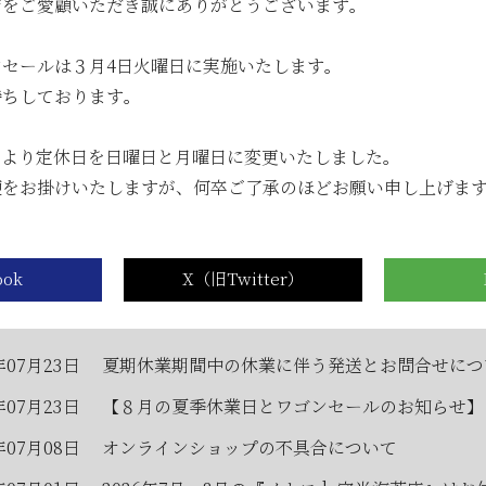
年05月23日
6月のメトロde守半海苔店は ”麻布十番” です
店をご愛顧いただき誠にありがとうございます。
年05月23日
【2026年6月ワゴンセール開催のお知らせ】
セールは３月4日火曜日に実施いたします。
待ちしております。
...
13日より定休日を日曜日と月曜日に変更いたしました。
便をお掛けいたしますが、何卒ご了承のほどお願い申し上げま
式オンラインショップからのお知らせ
年07月23日
夏期休業期間中の休業に伴う発送とお問合せにつ
年07月23日
【８月の夏季休業日とワゴンセールのお知らせ】
年07月08日
オンラインショップの不具合について