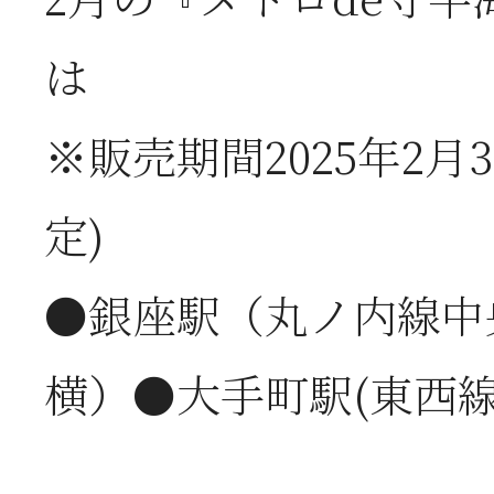
2月の『メトロde守半
2026年07月01日
2
は
半
※販売期間2025年2月3
2026年06月28日
【
定)
お
●銀座駅（丸ノ内線中
2026年06月05日
2
横）●大手町駅(東西線
営