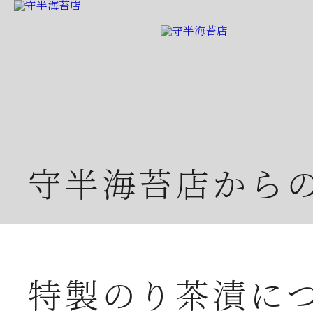
守半海苔店から
特製のり茶漬に
2026年07月23日
夏