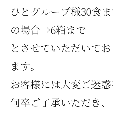
2026年07月01日
2
ひとグループ様30食
半
の場合→6箱まで
2026年06月28日
【
とさせていただいてお
お
ます。
お客様には大変ご迷惑
2026年06月05日
2
何卒ご了承いただき、
営