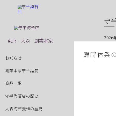
守
2026
東京・大森 創業本家
2026
臨時休業
2026
お知らせ
2026
創業本家守半品質
2026
商品一覧
2026
守半海苔店の歴史
2026
2026
大森海苔養殖の歴史