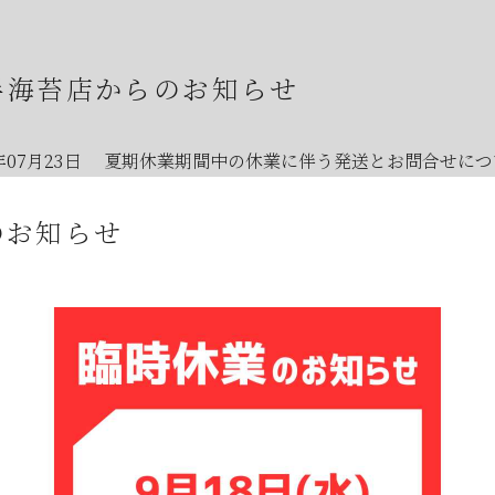
半海苔店からのお知らせ
年07月23日
夏期休業期間中の休業に伴う発送とお問合せにつ
年07月23日
【８月の夏季休業日とワゴンセールのお知らせ】
のお知らせ
年07月08日
オンラインショップの不具合について
年07月01日
2026年7月・8月の『メトロde守半海苔店』はお
年06月28日
【2026年7月ワゴンセール開催のお知らせ】
年06月05日
2026年お中元時期の日曜日店舗営業のお知らせ
年06月03日
JR大森駅開業150年記念イベントのお知らせ
年05月23日
6月のメトロde守半海苔店は ”麻布十番” です