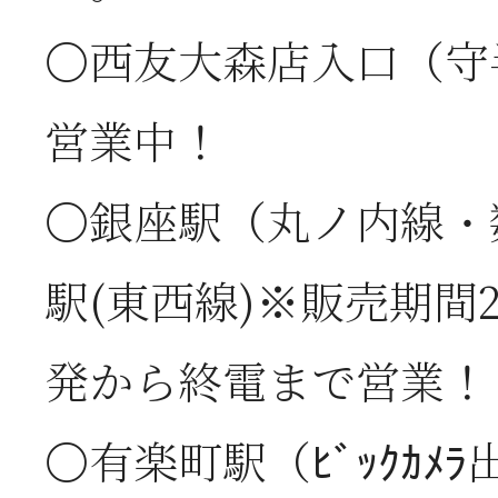
〇西友大森店入口（守
2026年06月03日
J
営業中！
の
〇銀座駅（丸ノ内線・
2026年05月23日
6
駅(東西線)※販売期間2
は
発から終電まで営業！
2026年05月23日
6
〇有楽町駅（ﾋﾞｯｸｶﾒﾗ