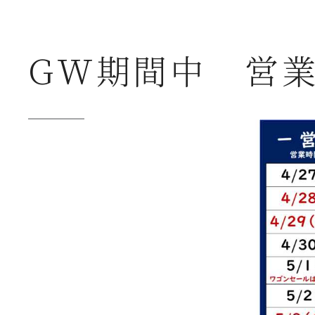
GW期間中 営
守半海苔店から
2026年07月23日
夏