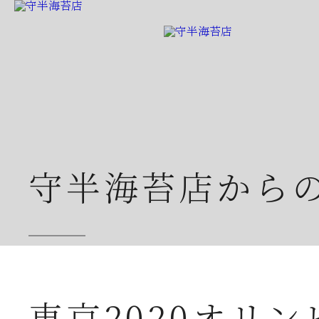
守半海苔店から
2026年07月23日
夏