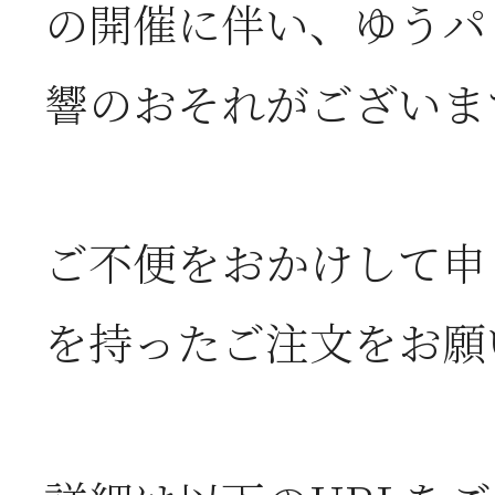
2026年07月01日
2
の開催に伴い、ゆうパ
半
響のおそれがございま
2026年06月28日
【
ご不便をおかけして申
お
を持ったご注文をお願
2026年06月05日
2
営