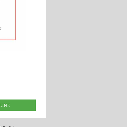
！
▶
いて