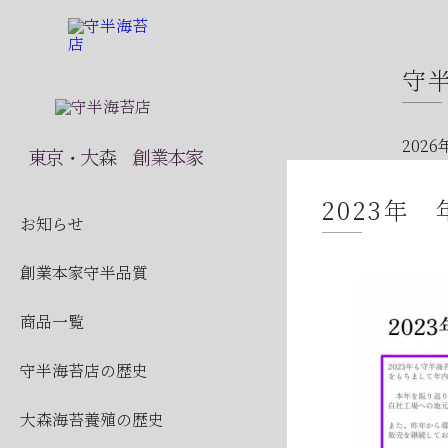
守
2026
東京・大森 創業本家
2026
2023年
2026
お知らせ
2026
創業本家守半品質
2026
商品一覧
2026
守半海苔店の歴史
2026
2026
大森海苔養殖の歴史