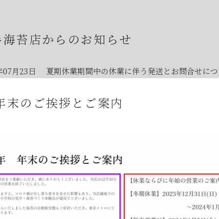
半海苔店からのお知らせ
年07月23日
夏期休業期間中の休業に伴う発送とお問合せにつ
年07月23日
【８月の夏季休業日とワゴンセールのお知らせ】
 年末のご挨拶とご案内
年07月08日
オンラインショップの不具合について
年07月01日
2026年7月・8月の『メトロde守半海苔店』はお
年06月28日
【2026年7月ワゴンセール開催のお知らせ】
年06月05日
2026年お中元時期の日曜日店舗営業のお知らせ
年06月03日
JR大森駅開業150年記念イベントのお知らせ
年05月23日
6月のメトロde守半海苔店は ”麻布十番” です