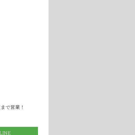
！
▶
いて
電まで営業！