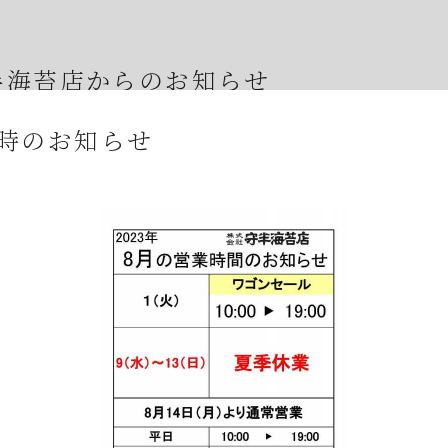
半海苔店からのお知らせ
日時のお知らせ
年07月23日
夏期休業期間中の休業に伴う発送とお問合せにつ
年07月23日
【８月の夏季休業日とワゴンセールのお知らせ】
年07月08日
オンラインショップの不具合について
年07月01日
2026年7月・8月の『メトロde守半海苔店』はお
年06月28日
【2026年7月ワゴンセール開催のお知らせ】
年06月05日
2026年お中元時期の日曜日店舗営業のお知らせ
年06月03日
JR大森駅開業150年記念イベントのお知らせ
年05月23日
6月のメトロde守半海苔店は ”麻布十番” です