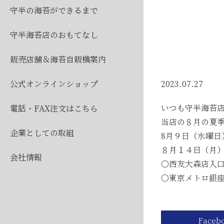
2026
守半の海苔ができるまで
2026
守半海苔店のおもてなし
販売店舗＆海苔自販機案内
公式オンラインショップ
2023.07.27
いつも守半海苔
電話・FAX注文はこちら
当店の８月の夏
企業としての取組
公
8月９日（水曜日
８月１４日（月
会社情報
〇西友大森店入
2026
〇東京メトロ銀
2026
2026