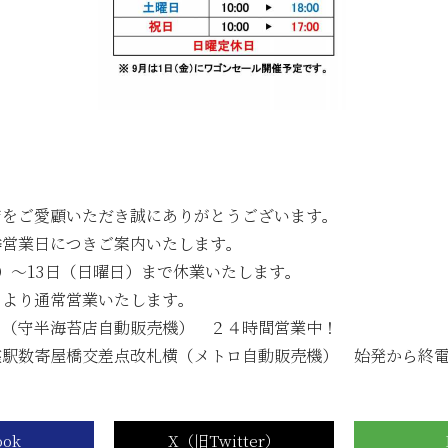
年05月23日
6月のメトロde守半海苔店は ”麻布十番” です
年05月23日
【2026年6月ワゴンセール開催のお知らせ】
...
店をご愛顧いただき誠にありがとうございます。
季営業日につきご案内いたします。
式オンラインショップからのお知らせ
）～13日（日曜日）まで休業いたします。
）より通常営業いたします。
口（守半海苔店自動販売機） ２４時間営業中！
年07月23日
夏期休業期間中の休業に伴う発送とお問合せにつ
座駅数寄屋橋交差点改札横（メトロ自動販売機） 始発から終
年07月23日
【８月の夏季休業日とワゴンセールのお知らせ】
年07月08日
オンラインショップの不具合について