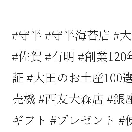
2026年06月03日
J
#守半 #守半海苔店 #大
の
#佐賀 #有明 #創業12
2026年05月23日
6
証 #大田のお土産100選
は
売機 #西友大森店 #銀
2026年05月23日
6
ギフト #プレゼント #