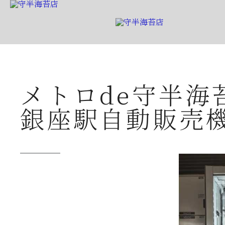
メトロde守半海
銀座駅自動販売
守半海苔店から
2026年07月23日
夏