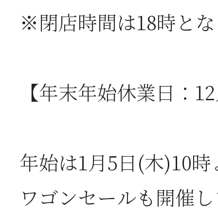
2026年07月01日
2
※閉店時間は18時と
半
2026年06月28日
【
【年末年始休業日：12月
お
年始は1月5日(木)1
2026年06月05日
2
ワゴンセールも開催し
営