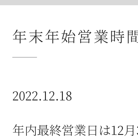
送
年末年始営業時
2026年07月23日
【
ー
2026年07月08日
オ
2022.12.18
つ
年内最終営業日は12月