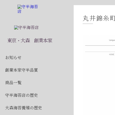
丸井錦糸
守
2026
東京・大森 創業本家
2026
2026
お知らせ
2026
創業本家守半品質
2026
商品一覧
2026
守半海苔店の歴史
2026
2026
大森海苔養殖の歴史