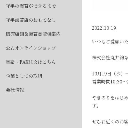
2026
守半の海苔ができるまで
2026
守半海苔店のおもてなし
2022.10.19
販売店舗＆海苔自販機案内
いつもご愛顧い
公式オンラインショップ
株式会社丸井錦
電話・FAX注文はこちら
10月19日（水）
企業としての取組
公
営業時間10:30～2
会社情報
2026
やきのりをはじ
す。
2026
2026
ぜひお近くのお