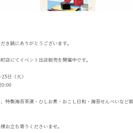
年05月23日
6月のメトロde守半海苔店は ”麻布十番” です
年05月23日
【2026年6月ワゴンセール開催のお知らせ】
...
ただき誠にありがとうございます。
糸町店にてイベント出店販売を開催中です。
～25日（火）
式オンラインショップからのお知らせ
0:00
年07月23日
夏期休業期間中の休業に伴う発送とお問合せにつ
め、特製海苔茶漬・ひしお煮・おこし日和・海苔せんべいなど
年07月23日
【８月の夏季休業日とワゴンセールのお知らせ】
年07月08日
オンラインショップの不具合について
客様お立ち寄りくださいませ。