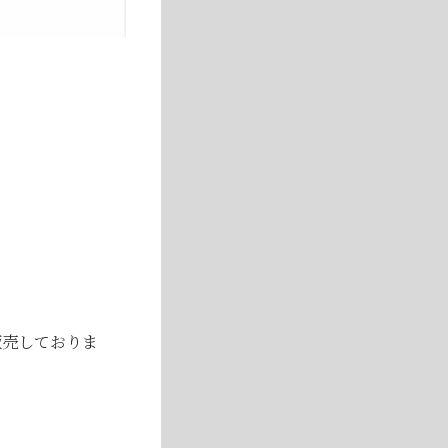
！
▶
いて
販売しておりま