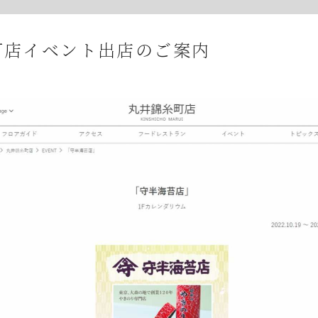
町店イベント出店のご案内
半海苔店からのお知らせ
年07月23日
夏期休業期間中の休業に伴う発送とお問合せにつ
年07月23日
【８月の夏季休業日とワゴンセールのお知らせ】
年07月08日
オンラインショップの不具合について
年07月01日
2026年7月・8月の『メトロde守半海苔店』はお
年06月28日
【2026年7月ワゴンセール開催のお知らせ】
年06月05日
2026年お中元時期の日曜日店舗営業のお知らせ
年06月03日
JR大森駅開業150年記念イベントのお知らせ
年05月23日
6月のメトロde守半海苔店は ”麻布十番” です