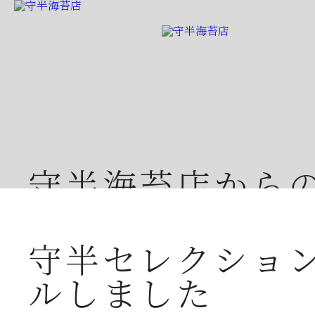
守半海苔店から
守半セレクショ
ルしました
2026年07月23日
夏