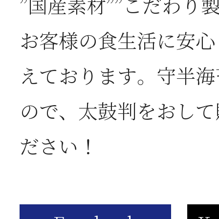
”国産素材””こだわり
2026年06月03日
J
お客様の食生活に安心
の
えております。守半海
ので、太鼓判をおして
2026年05月23日
6
ださい！
は
2026年05月23日
6