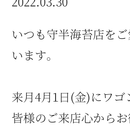
2022.03.30
2026年07月01日
2
半
いつも守半海苔店をご
2026年06月28日
【
います。
お
来月4月1日(金)にワ
2026年06月05日
2
皆様のご来店心からお
営